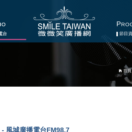
P
P
IO
IO
RO
RO
電台
電台
節目
節目
首頁
 - 風城廣播電台FM98.7