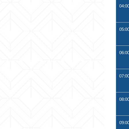
04:0
05:0
06:0
07:0
08:0
09:0