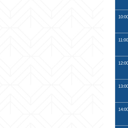
10:0
11:0
12:0
13:0
14:0