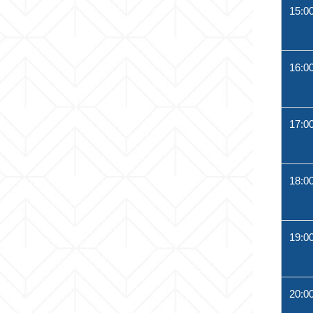
15:0
16:0
17:0
18:0
19:0
20:0