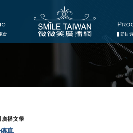
P
P
IO
IO
RO
RO
電台
電台
節目
節目
川廣播文學
傳真