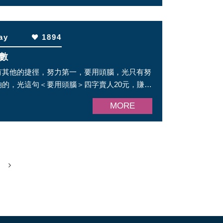
ay
1894
數
有其他的捷徑，努力第一，要用頭腦，光只有努
夠的，光這句＜要用頭腦＞四字賣人20元，賺翻
MORE