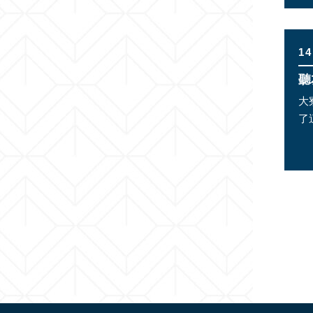
14
聽
大
了
才