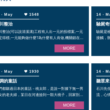
 ‧ May
1548
14 ‧ M
川整治
驗屍奇
川整治(可以說清溪溝)工程有人出一元的投標案,一元
驗屍是
定得標,一元能夠做什麼?為什麼有人肯做,機關鎖在倉
接觸，
台灣人甘願被 ...
事情
MORE
 ‧ May
1930
14 ‧ M
調的童話
聽眾來
們都聽過日本的童話－桃太郎，是說一對膝下無一男
石川先
女的老夫婦，某日在河邊撿到一顆大桃子，回家剖開
流，心
看，裡面竟有一位嬰兒
是我的人
MORE