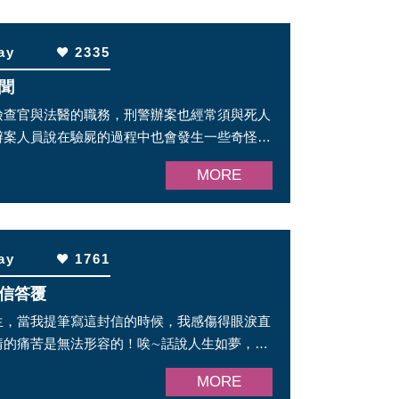
ay
2335
聞
檢查官與法醫的職務，刑警辦案也經常須與死人
辦案人員說在驗屍的過程中也會發生一些奇怪的
MORE
ay
1761
信答覆
生，當我提筆寫這封信的時候，我感傷得眼淚直
情的痛苦是無法形容的！唉∼話說人生如夢，但
生卻是一場悲慘的 ...
MORE