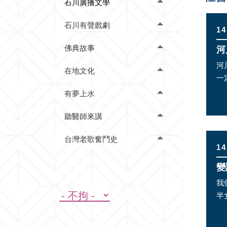
石川廣播文學
石川有聲戲劇
14
佛典故事
河
河
在地文化
一
庫,
有夢上水
聽醫師來講
台灣老歌奮鬥史
14
變
我
半
一