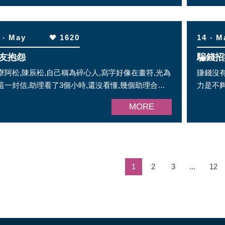
 ‧ May
1620
14 ‧ M
友抱怨
騙錢招
寮阿松,陳辰松,自己稱為碎心人,寫字好像在畫符,光為
賺錢沒
這一封信,助理看了3個小時,還沒看懂,幾個助理合作
力是不
整理出來打字 ...
了
MORE
1
2
3
...
12