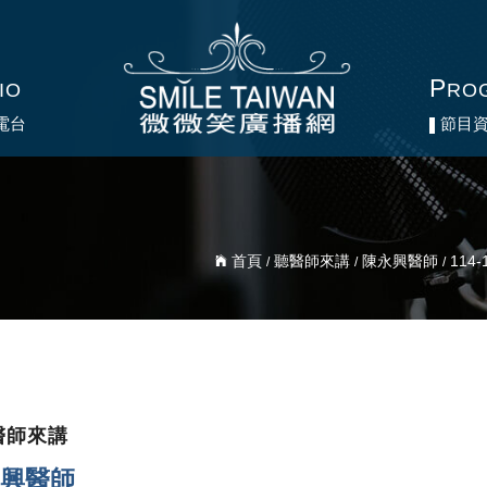
P
P
IO
IO
RO
RO
電台
電台
節目
節目
首頁
聽醫師來講
陳永興醫師
114
/
/
/
醫師來講
興醫師