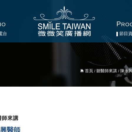
P
P
IO
IO
RO
RO
電台
電台
節目
節目
首頁
聽醫師來講
陳永
/
/
醫師來講
興醫師